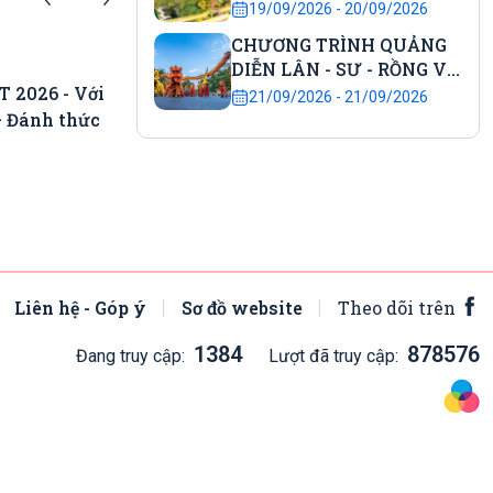
đầu tiên tại Cố đô
19/09/2026 - 20/09/2026
 ra
Sự kiện sắp diễn ra
CHƯƠNG TRÌNH QUẢNG
30.08.2026 - 30.08.2026
DIỄN LÂN - SƯ - RỒNG VÀ
RƯỚC ĐÈN TRUNG THU
2026 - Với
CHƯƠNG TRÌNH NGHỆ THUẬT CHÀO
21/09/2026 - 21/09/2026
– Đánh thức
MỪNG KỶ NIỆM 81 NĂM CÁCH
MẠNG THÁNG 8 THÀNH CÔNG VÀ
QUỐC KHÁNH NƯỚC CNXHCN VIỆT
NAM
Liên hệ - Góp ý
Sơ đồ website
Theo dõi trên
1384
878576
Đang truy cập:
Lượt đã truy cập: