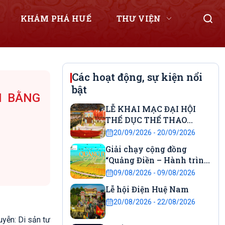
KHÁM PHÁ HUẾ
THƯ VIỆN
Các hoạt động, sự kiện nổi
bật
N BẰNG
LỄ KHAI MẠC ĐẠI HỘI
THỂ DỤC THỂ THAO
THÀNH PHỐ HUẾ
20/09/2026 - 20/09/2026
Giải chạy cộng đồng
“Quảng Điền – Hành trình
kết nối” năm 2026.
09/08/2026 - 09/08/2026
Lễ hội Điện Huệ Nam
20/08/2026 - 22/08/2026
yễn: Di sản tư