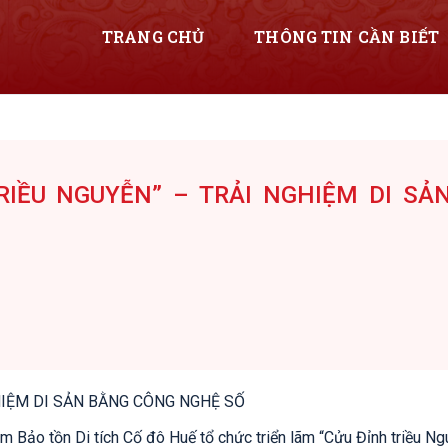
TRANG CHỦ
THÔNG TIN CẦN BIẾT
RIỀU NGUYỄN” – TRẢI NGHIỆM DI SẢ
HIỆM DI SẢN BẰNG CÔNG NGHỆ SỐ
Bảo tồn Di tích Cố đô Huế tổ chức triển lãm “Cửu Đỉnh triều Ngu