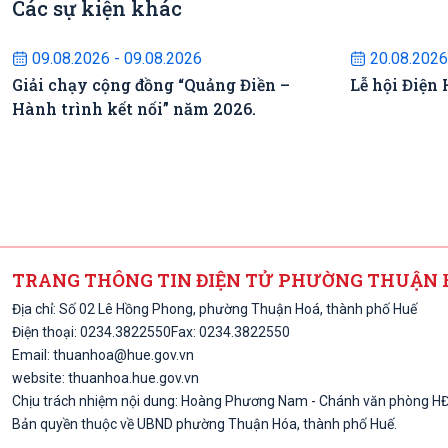
Các sự kiện khác
Sự kiện sắp diễn ra
S
09.08.2026 - 09.08.2026
20.08.2026
Giải chạy cộng đồng “Quảng Điền –
Lễ hội Điện
Hành trình kết nối” năm 2026.
TRANG THÔNG TIN ĐIỆN TỬ PHƯỜNG THUẬN 
Địa chỉ: Số 02 Lê Hồng Phong, phường Thuận Hoá, thành phố Huế
Điện thoại:
0234.
3822550
Fax: 0234.3822550
Email:
thuanhoa@hue.gov.vn
website: thuanhoa.hue.gov.vn
Chịu trách nhiệm nội dung: Hoàng Phương Nam - Chánh văn phòng 
Bản quyền thuộc về UBND phường Thuận Hóa, thành phố Huế.