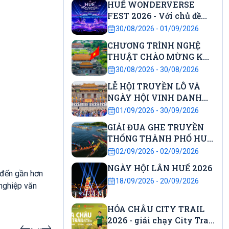
HUẾ WONDERVERSE
FEST 2026 - Với chủ đề
"City Awakening – Đánh
30/08/2026 - 01/09/2026
thức Di sản"
CHƯƠNG TRÌNH NGHỆ
THUẬT CHÀO MỪNG KỶ
NIỆM 81 NĂM CÁCH
30/08/2026 - 30/08/2026
MẠNG THÁNG 8 THÀNH
LỄ HỘI TRUYỀN LÔ VÀ
CÔNG VÀ QUỐC KHÁNH
NGÀY HỘI VINH DANH
NƯỚC CNXHCN VIỆT
HỌC SINH DANH DỰ
01/09/2026 - 30/09/2026
NAM
GIẢI ĐUA GHE TRUYỀN
THỐNG THÀNH PHỐ HUẾ
LẦN THỨ 37 NĂM 2026
02/09/2026 - 02/09/2026
NGÀY HỘI LÂN HUẾ 2026
 đến gần hơn
18/09/2026 - 20/09/2026
 nghiệp văn
HÓA CHÂU CITY TRAIL
2026 - giải chạy City Trail