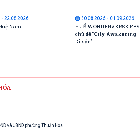
ự kiện sắp diễn ra
Sự kiện sắp diễn
 - 22.08.2026
30.08.2026 - 01.09.2026
 Huệ Nam
HUẾ WONDERVERSE FEST 
chủ đề "City Awakening 
Di sản"
HÓA
HĐND và UBND phường Thuận Hoá