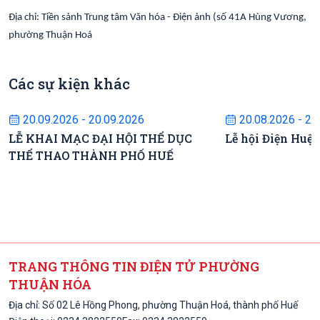
Địa chỉ: Tiền sảnh Trung tâm Văn hóa - Điện ảnh (số 41A Hùng Vương,
phường Thuận Hoá
Các sự kiện khác
Sự kiện sắp diễn ra
Sự kiện s
20.09.2026 - 20.09.2026
20.08.2026 - 22
LỄ KHAI MẠC ĐẠI HỘI THỂ DỤC
Lễ hội Điện Huệ
THỂ THAO THÀNH PHỐ HUẾ
TRANG THÔNG TIN ĐIỆN TỬ PHƯỜNG
THUẬN HÓA
Địa chỉ: Số 02 Lê Hồng Phong, phường Thuận Hoá, thành phố Huế